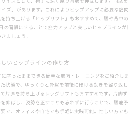
ササイズとして、椅子に深く座り背筋を伸ばします。両膝
サイズ」があります。これによりヒップアップに必要な筋
尻を持ち上げる「ヒップリフト」もおすすめで、腰や背中
毎日の習慣にすることで筋力アップと美しいヒップライン
いきましょう。
美しいヒップラインの作り方
子に座ったままできる簡単な筋肉トレーニングをご紹介し
いた状態で、ゆっくりと骨盤を前後に傾ける動きを繰り返
って片脚を持ち上げるレッグリフトもおすすめです。片脚
筋を伸ばし、姿勢を正すことも忘れずに行うことで、腰痛
不要で、オフィスや自宅でも手軽に実践可能。忙しい方で