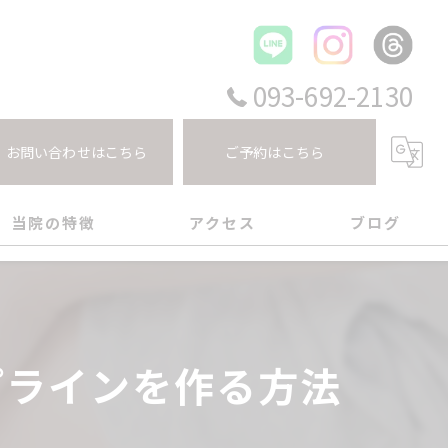
093-692-2130
お問い合わせはこちら
ご予約はこちら
当院の特徴
アクセス
ブログ
幡西区のボディメイク
コラム
イエット
プラインを作る方法
尻
勢