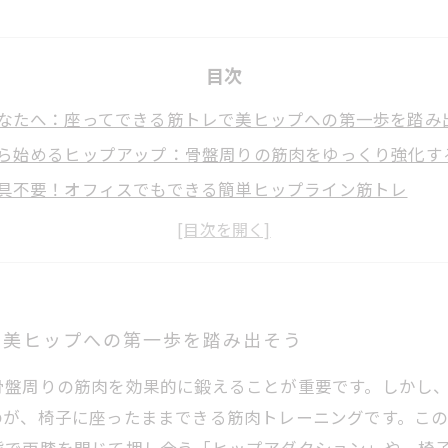
目次
なたへ：座ってできる筋トレで美ヒップへの第一歩を踏み
ら始めるヒップアップ：骨盤周りの筋肉をゆっくり強化す
具不要！オフィスでもできる簡単ヒップライン筋トレ
ツと効果実感：座ったままトレーニングで姿勢改善と腰痛
ヒップ完成！座ってできる筋トレでボディメイクを成功さ
ま簡単エクササイズ：忙しい毎日でも続けられるヒップア
！椅子に座るだけで手に入る美しいヒップラインの作り方
で美ヒップへの第一歩を踏み出そう
骨盤周りの筋肉を効果的に鍛えることが重要です。しかし
のが、椅子に座ったままできる筋肉トレーニングです。こ