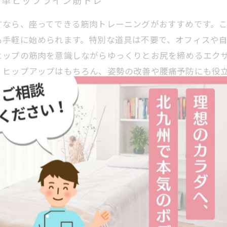
簡単ヒップライン筋トレ
すなら、座ってできる筋肉トレーニングがおすすめです。
も手軽に始められます。特別な道具は不要で、オフィスや
ヒップの筋肉を意識しながらゆっくりとお尻を締めるエク
、ヒップアップはもちろん、姿勢の改善や腰痛予防にも役
も魅力です。座ったままできる簡単な筋トレで、美しいヒ
レーニングで姿勢改善と腰痛予防を目指す
常でも無理なく続けられるため、継続のハードルが低いのが
ング”を取り入れてみましょう。これにより骨盤周りのイ
筋肉に力を入れる“ヒッププレス”は、ヒップラインを引
役立つのが特徴です。効果を実感するためには、無理をせ
やオフィスで簡単にできるこれらのエクササイズで、美し