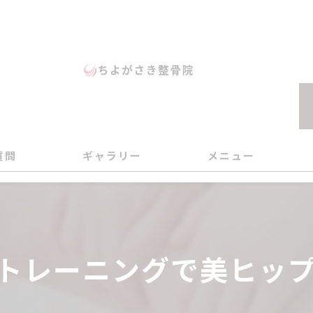
質問
ギャラリー
メニュー
八
ダ
トレーニングで美ヒッ
美
姿