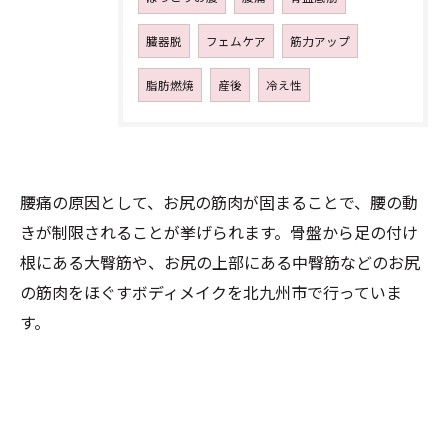
臓器脱
フェムケア
筋力アップ
脂肪燃焼
産後
冷え性
お問い合わせはこちら
腰痛の原因として、お尻の筋肉が固まることで、腰の動
きが制限されることが挙げられます。骨盤から足の付け
根にある大臀筋や、お尻の上部にある中臀筋などのお尻
の筋肉をほぐすボディメイクを北九州市で行っていま
す。