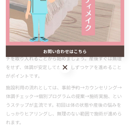
けられる施設を選びましょう。
産後骨盤ケアを身近に取り入れる方法と流れ
産後骨盤ケアは、施設での施術だけでなく自宅でできる
セルフケアも大切です。まずは、骨盤を立てて座る・無
理のない範囲で骨盤底筋を意識した呼吸や軽いストレッ
お問い合わせはこちら
チを取り入れることから始めましょう。産後すぐは無理
お問い合わせはこちら
をせず、体調が安定してから少しずつケアを進めること
がポイントです。
施設利用の流れとしては、事前予約→カウンセリング→
体調チェック→個別プログラムの提案→施術実施、とい
うステップが主流です。初回は体の状態や産後の悩みを
しっかりヒアリングし、無理のない範囲で施術が進めら
れます。