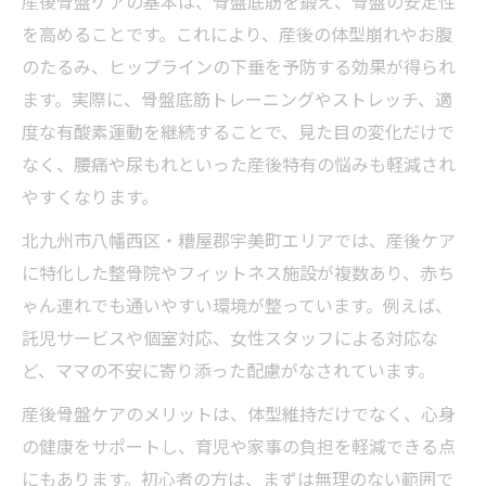
産後骨盤ケアの基本は、骨盤底筋を鍛え、骨盤の安定性
赤ちゃんと一緒に通える産後骨盤ケアの選
を高めることです。これにより、産後の体型崩れやお腹
び方
のたるみ、ヒップラインの下垂を予防する効果が得られ
産後骨盤ケア利用時のキッズスペース活用
ます。実際に、骨盤底筋トレーニングやストレッチ、適
ポイント
度な有酸素運動を継続することで、見た目の変化だけで
産後骨盤ケアと子育て支援の上手な組み合
なく、腰痛や尿もれといった産後特有の悩みも軽減され
わせ
やすくなります。
北九州市八幡西区・糟屋郡宇美町エリアでは、産後ケア
に特化した整骨院やフィットネス施設が複数あり、赤ち
ゃん連れでも通いやすい環境が整っています。例えば、
託児サービスや個室対応、女性スタッフによる対応な
ど、ママの不安に寄り添った配慮がなされています。
産後骨盤ケアのメリットは、体型維持だけでなく、心身
の健康をサポートし、育児や家事の負担を軽減できる点
にもあります。初心者の方は、まずは無理のない範囲で