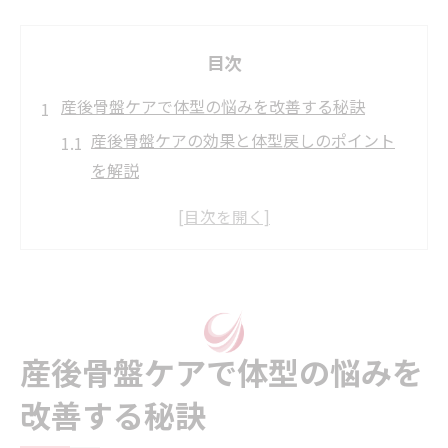
目次
産後骨盤ケアで体型の悩みを改善する秘訣
産後骨盤ケアの効果と体型戻しのポイント
を解説
産後骨盤ケアで骨盤のゆがみ改善を目指す
方法
体型崩れを防ぐ産後骨盤ケアの基本とメリ
ット
産後骨盤ケアを継続するためのコツや注意
産後骨盤ケアで体型の悩みを
点
骨盤矯正と産後骨盤ケアの違いと選び方の
改善する秘訣
コツ