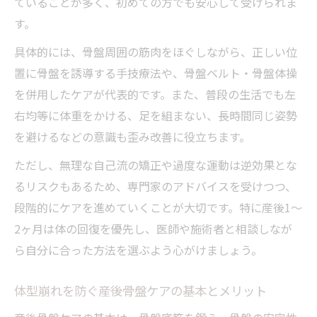
ていることが多く、初めての方でも安心して受けられま
自分らしい産後ケアの選び方と注意点
す。
産後骨盤ケアを選ぶ際のポイントと注意点
具体的には、骨盤周囲の筋肉をほぐしながら、正しい位
自分に合った産後骨盤ケアのタイプを見極
置に骨盤を誘導する手技療法や、骨盤ベルト・骨盤体操
める
を併用したケアが代表的です。また、普段の生活でも左
産後骨盤ケアと施設ごとの特徴を比較検討
右均等に体重をかける、足を組まない、長時間同じ姿勢
を避けるなどの意識も歪み改善に役立ちます。
産後骨盤ケア選択時に押さえたい費用と条
件
ただし、無理な自己流の矯正や過度な運動は逆効果とな
産後骨盤ケアの利用回数や保険適用の実際
るリスクもあるため、専門家のアドバイスを受けつつ、
赤ちゃん連れに優しい産後骨盤ケア活用法
段階的にケアを進めていくことが大切です。特に産後1〜
2ヶ月は体の回復を優先し、医師や施術者と相談しなが
赤ちゃん連れで利用しやすい産後骨盤ケア
ら自分に合った方法を選ぶよう心がけましょう。
の工夫
産後骨盤ケア施設で安心できるサービスの
体型崩れを防ぐ産後骨盤ケアの基本とメリット
特徴