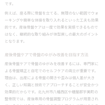
です。
骨盤矯正で産後のゆがみを整えるポイント
産後骨盤ケアが不安解消に役立つ具体的な
例えば、座る際に骨盤を立てる、無理のない範囲でウォ
理由
ーキングや簡単な体操を取り入れるといった工夫も効果
骨盤矯正の効果と産後骨盤ケアの相乗効果
的です。産後骨盤ケアは一度で効果を実感できるもので
とは
はなく、継続的な取り組みが体型戻しの最大のポイント
となります。
安心して受けられる産後骨盤ケアの選び方
託児OKの産後骨盤ケアが支持される背景
産後骨盤ケアで骨盤のゆがみ改善を目指す方法
託児付き産後骨盤ケアが選ばれる要素とは
産後骨盤ケアで骨盤のゆがみを改善するには、専門家に
産後骨盤ケアと託児サービスのメリットを
よる骨盤矯正と自宅でのセルフケアの両立が重要です。
紹介
理由は、出産による骨盤の開きや歪みは個人差が大き
赤ちゃん連れでも安心な産後骨盤ケアの特
く、正しい知識と技術でアプローチすることが安全かつ
徴
効果的だからです。北九州市八幡西区や糟屋郡宇美町の
託児OKの産後骨盤ケア施設の選び方と工夫
整骨院では、産後専用の骨盤調整プログラムが用意され
産後骨盤ケアと子育て支援の関係性を考察