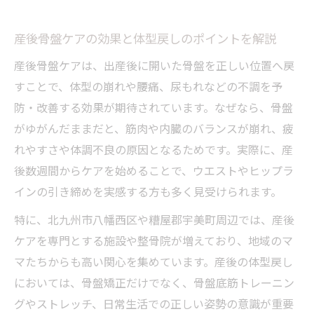
北九州市八幡西区で選ぶ産後ケアの実践法
北九州市で注目の産後骨盤ケアの実践ポイ
産後骨盤ケアの効果と体型戻しのポイントを解説
ント
産後骨盤ケアは、出産後に開いた骨盤を正しい位置へ戻
産後骨盤ケアを八幡西区で賢く選ぶコツを
すことで、体型の崩れや腰痛、尿もれなどの不調を予
紹介
防・改善する効果が期待されています。なぜなら、骨盤
産後骨盤ケア実践時に役立つ施設選びの基
がゆがんだままだと、筋肉や内臓のバランスが崩れ、疲
準
れやすさや体調不良の原因となるためです。実際に、産
八幡西区で人気の産後骨盤ケアの特徴を比
後数週間からケアを始めることで、ウエストやヒップラ
較
インの引き締めを実感する方も多く見受けられます。
産後骨盤ケアを身近に取り入れる方法と流
特に、北九州市八幡西区や糟屋郡宇美町周辺では、産後
れ
ケアを専門とする施設や整骨院が増えており、地域のマ
骨盤矯正なら産後の不安も和らぐ理由
マたちからも高い関心を集めています。産後の体型戻し
産後骨盤ケアと骨盤矯正の役割と違いを解
においては、骨盤矯正だけでなく、骨盤底筋トレーニン
説
グやストレッチ、日常生活での正しい姿勢の意識が重要