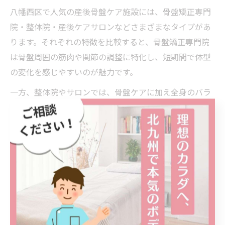
八幡西区で人気の産後骨盤ケア施設には、骨盤矯正専門
院・整体院・産後ケアサロンなどさまざまなタイプがあ
ります。それぞれの特徴を比較すると、骨盤矯正専門院
は骨盤周囲の筋肉や関節の調整に特化し、短期間で体型
の変化を感じやすいのが魅力です。
一方、整体院やサロンでは、骨盤ケアに加え全身のバラ
ンス調整やリラクゼーションも重視されているため、心
身のリフレッシュを求めるママに人気です。施設によっ
ては産後の骨盤底筋トレーニングや、姿勢改善プログラ
ムも用意されています。
料金や回数、施術時間は施設ごとに異なりますが、八幡
西区内では1回あたりの料金相場や回数券の有無など、事
前に比較して自分に合ったプランを選ぶことが大切で
す。利用者の口コミや体験談も参考にして、無理なく続