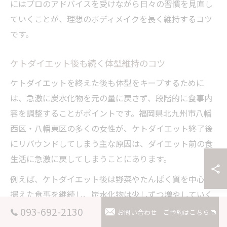
にはプロのアドバイスを受けながら日々の習慣を見直し
ていくことが、理想のボディメイクを長く維持するコツ
です。
ケトダイエット後も続く体型維持のコツ
ケトダイエットを終えた後も体型をキープするために
は、急激に炭水化物を元の量に戻さず、段階的に食事内
容を調整することがポイントです。福岡県北九州市八幡
西区・八幡東区の多くの女性が、ケトダイエット終了後
にリバウンドしてしまう主な原因は、ダイエット前の食
生活に急激に戻してしまうことにあります。
例えば、ケトダイエット後は野菜やたんぱく質を中心に
据えた食事を継続し、炭水化物は少しずつ増やしていく
ことで、体重の急増を防ぐことができます。また、日常
093-692-2130
お問い合わせ
ご予約はこちら
的な運動やウォーキングを取り入れることで、筋肉量を