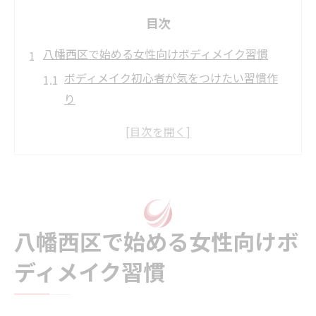
目次
八幡西区で始める女性向けボディメイク習慣
ボディメイク初心者が気をつけたい習慣作
り
八幡西区で続く女性のためのボディメイク
術
パーソナルジム選びで理想のスタートを切
る
日常生活で実践できるボディメイクのコツ
八幡西区で始める女性向けボ
口コミから学ぶボディメイク成功事例に注
目
ディメイク習慣
ケトダイエットによる理想ボディへの近道
ボディメイクと相性抜群のケトダイエット