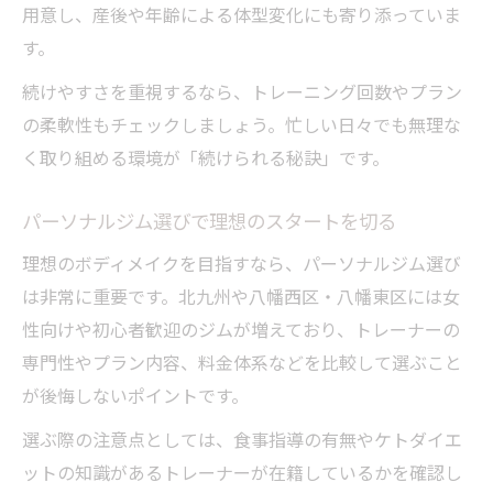
用意し、産後や年齢による体型変化にも寄り添っていま
女性におすすめの無理ない体重管理方法
す。
周囲のサポートを活用したボディメイク習
慣
続けやすさを重視するなら、トレーニング回数やプラン
ジム選びで失敗しない女性のための視点
の柔軟性もチェックしましょう。忙しい日々でも無理な
く取り組める環境が「続けられる秘訣」です。
女性が安心できるボディメイクジムの選び
方
パーソナルジム選びで理想のスタートを切る
パーソナルジムと一般ジムの違いを比較解
理想のボディメイクを目指すなら、パーソナルジム選び
説
は非常に重要です。北九州や八幡西区・八幡東区には女
北九州で見つかる女性に人気のジムポイン
性向けや初心者歓迎のジムが増えており、トレーナーの
ト
専門性やプラン内容、料金体系などを比較して選ぶこと
ジム選びで重視したいサポート体制とは
が後悔しないポイントです。
料金やコース選びで失敗しないボディメイ
選ぶ際の注意点としては、食事指導の有無やケトダイエ
ク術
ットの知識があるトレーナーが在籍しているかを確認し