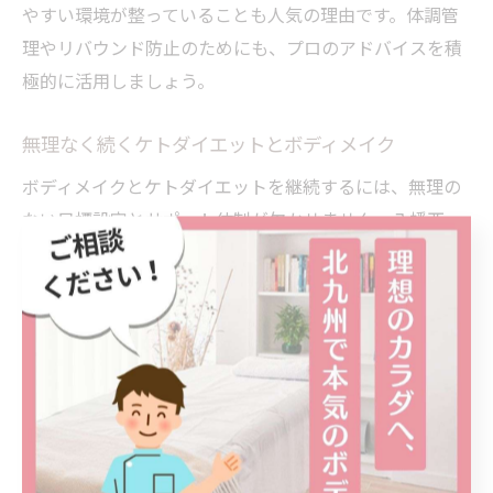
やすい環境が整っていることも人気の理由です。体調管
理やリバウンド防止のためにも、プロのアドバイスを積
極的に活用しましょう。
無理なく続くケトダイエットとボディメイク
ボディメイクとケトダイエットを継続するには、無理の
ない目標設定とサポート体制が欠かせません。八幡西
区・八幡東区のパーソナルジムや整骨院では、個々のラ
イフスタイルに合わせたプラン作成や、定期的なカウン
セリングを行っています。
モチベーション維持のためには、体重や体型の変化を写
真や数値で記録したり、トレーナーや仲間と成果を共有
する方法が有効です。また、体調の変化や悩みについて
も気軽に相談できる環境が整っているため、挫折しにく