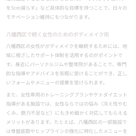
を5cm減らす』など具体的な目標を持つことで、日々の
効率よく脂肪を減らすケトダイエット法
モチベーション維持にもつながります。
ボディメイクを加速させる脂肪燃焼のポイ
ント
八幡西区で続く女性のためのボディメイク術
ケトダイエットで効率的にボディライン改
八幡西区の女性がボディメイクを継続するためには、地
善
域に根ざしたサポート体制を活用するのがポイントで
脂肪減に役立つ女性向け食事管理のコツ
す。身近にパーソナルジムや整骨院があることで、専門
パーソナルジム活用で脂肪燃焼をサポート
的な指導やアドバイスを気軽に受けることができ、正し
失敗しない脂肪減少のためのボディメイク
いフォームやメニューの提案を受けられます。
習慣
また、女性専用のトレーニングプランやケトダイエット
リバウンド防止に役立つ習慣づくりの秘訣
指導がある施設では、女性ならではの悩み（冷え性やむ
ボディメイクでリバウンドを防ぐ生活習慣
くみ、筋力不足など）にもきめ細かく対応してもらえる
ケトダイエット後も続く体型維持のコツ
メリットがあります。たとえば、八幡西区の一部施設で
習慣化が鍵となるリバウンド防止メソッド
は骨盤底筋やヒップラインの強化に特化したメニューを