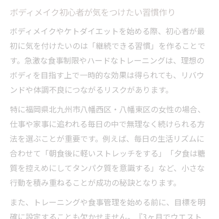
法
ボディメイク初心者が気をつけたい習慣作り
理想の体型に近づくケトダイエットの基本
ボディメイクやケトダイエットを始める際、初心者が最
女性が安心して始められる食事管理の秘訣
初に気を付けたいのは「継続できる習慣」を作ることで
北九州で話題のケトダイエット実践ポイン
す。急激な食事制限やハードなトレーニングは、理想の
ト
ボディを目指す上で一時的な効果は得られても、リバウ
無理なく続くケトダイエットとボディメイ
ンドや体調不良につながるリスクがあります。
ク
特に福岡県北九州市八幡西区・八幡東区の女性の場合、
安く通える北九州のボディメイク実践術
仕事や家事に追われる毎日の中で無理なく続けられる方
ボディメイクをお得に始めるジム活用法
法を選ぶことが重要です。例えば、毎日の生活リズムに
合わせて「朝食後に軽いストレッチをする」「夕食は糖
北九州で見つける安いジムとその選び方
質を控えめにしてタンパク質を意識する」など、小さな
会員不要や市営ジムを使った賢いボディメ
行動を積み重ねることが成功の秘訣となります。
イク
お財布に優しい女性向けボディメイク習慣
また、トレーニングや食事管理を始める前に、目標を明
確に設定することも欠かせません。『3ヶ月でウエスト
コスパ重視で続けるボディメイク成功体験